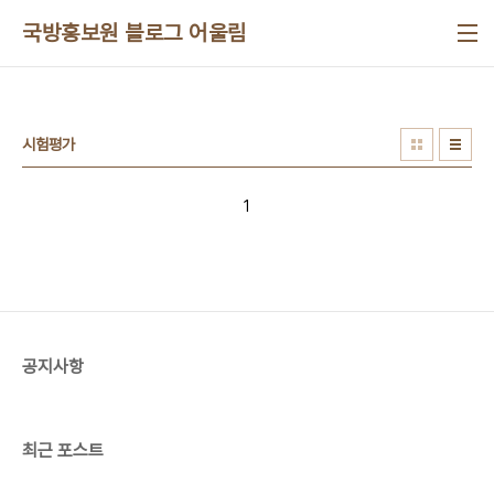
본문 바로가기
국방홍보원 블로그 어울림
시험평가
1
공지사항
최근 포스트