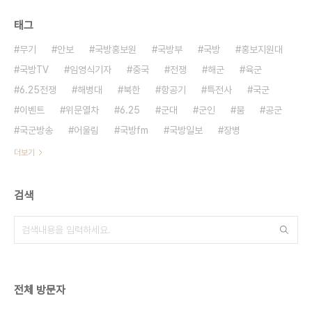
태그
무기
안보
국방홍보원
국방부
국방
홍보지원대
국방TV
임영식기자
중국
전쟁
해군
육군
6.25전쟁
해병대
북한
항공기
특전사
국군
이벤트
위문열차
6.25
군대
군인
붐
공군
국군방송
어울림
국방fm
국방일보
장병
더보기
검색
전체 방문자