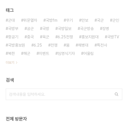
태그
군대
위문열차
국방fm
무기
안보
국군
군인
국방부
공군
국방
국방일보
국군방송
장병
항공기
중국
육군
6.25전쟁
홍보지원대
국방TV
국방홍보원
6.25
전쟁
붐
해병대
특전사
북한
해군
이벤트
임영식기자
어울림
더보기
검색
전체 방문자