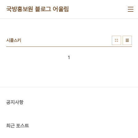
본문 바로가기
국방홍보원 블로그 어울림
시콜스키
1
공지사항
최근 포스트