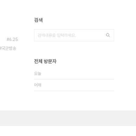
검색
6.25
국군방송
전체 방문자
오늘
어제