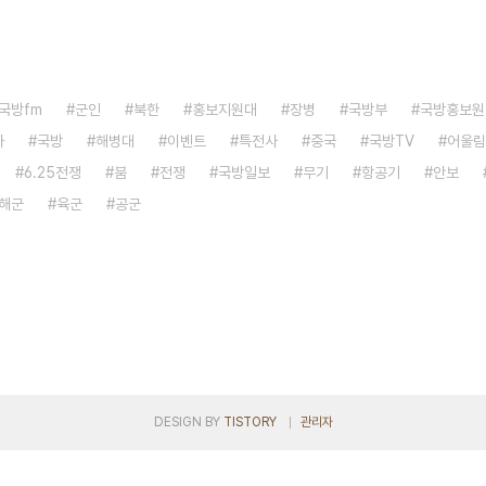
국방fm
군인
북한
홍보지원대
장병
국방부
국방홍보원
자
국방
해병대
이벤트
특전사
중국
국방TV
어울림
6.25전쟁
붐
전쟁
국방일보
무기
항공기
안보
해군
육군
공군
DESIGN BY
TISTORY
관리자