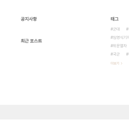
공지사항
태그
군대
임영식기
최근 포스트
위문열차
국군
더보기