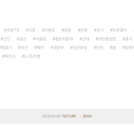
국방TV
국방
이벤트
장병
전쟁
무기
위문열차
군인
공군
어울림
홍보지원대
군대
국방홍보원
중국
항공기
국군
북한
국방부
국군방송
안보
붐
임영
특전사
6.25전쟁
DESIGN BY
TISTORY
관리자