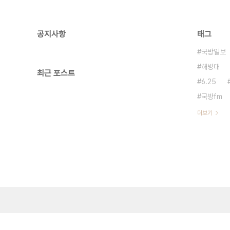
공지사항
태그
국방일보
해병대
최근 포스트
6.25
국방fm
더보기