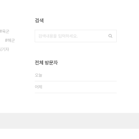
검색
육군
해군
식기자
전체 방문자
오늘
어제