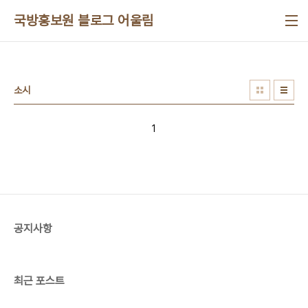
본문 바로가기
국방홍보원 블로그 어울림
소시
1
공지사항
최근 포스트