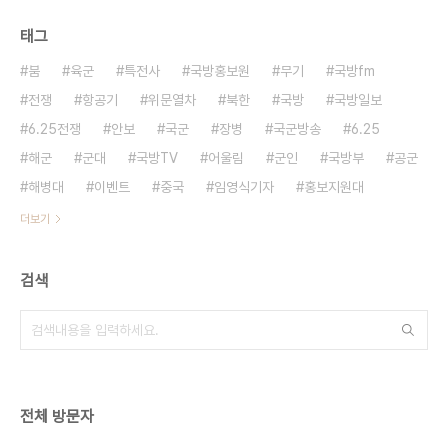
태그
붐
육군
특전사
국방홍보원
무기
국방fm
전쟁
항공기
위문열차
북한
국방
국방일보
6.25전쟁
안보
국군
장병
국군방송
6.25
해군
군대
국방TV
어울림
군인
국방부
공군
해병대
이벤트
중국
임영식기자
홍보지원대
더보기
검색
전체 방문자