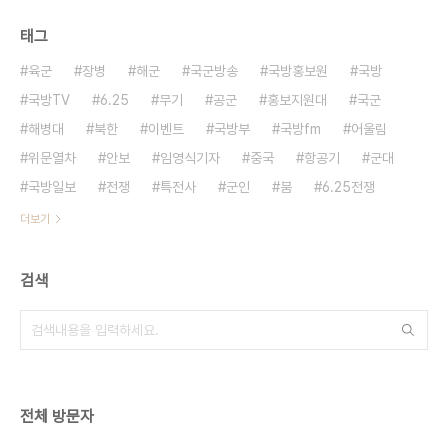
태그
육군
장병
해군
국군방송
국방홍보원
국방
국방TV
6.25
무기
공군
홍보지원대
국군
해병대
북한
이벤트
국방부
국방fm
어울림
위문열차
안보
임영식기자
중국
항공기
군대
국방일보
전쟁
특전사
군인
붐
6.25전쟁
더보기
검색
전체 방문자