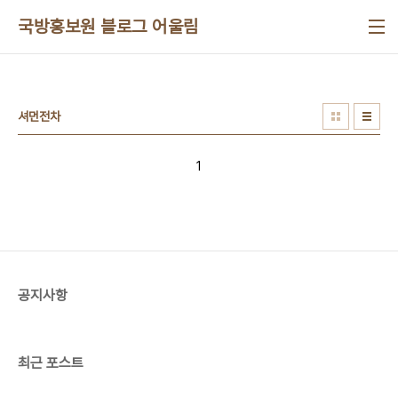
본문 바로가기
국방홍보원 블로그 어울림
셔먼전차
1
공지사항
최근 포스트