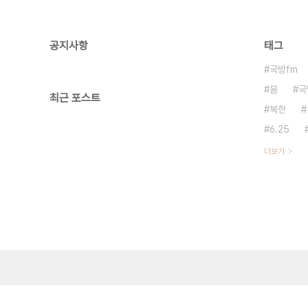
공지사항
태그
국방fm
붐
국
최근 포스트
북한
6.25
더보기