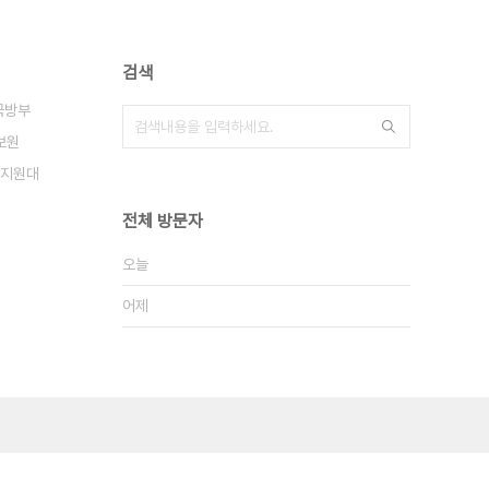
검색
국방부
보원
지원대
전체 방문자
오늘
어제