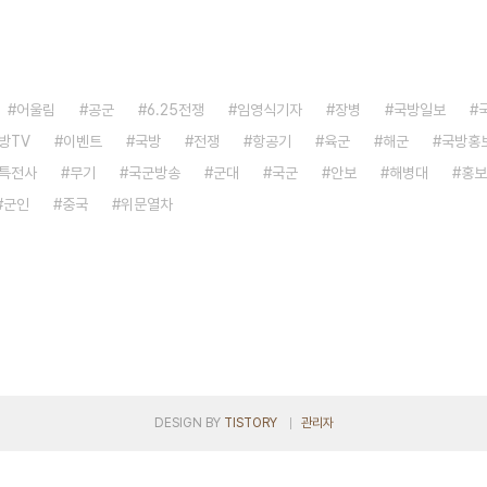
어울림
공군
6.25전쟁
임영식기자
장병
국방일보
방TV
이벤트
국방
전쟁
항공기
육군
해군
국방홍
특전사
무기
국군방송
군대
국군
안보
해병대
홍보
군인
중국
위문열차
DESIGN BY
TISTORY
관리자