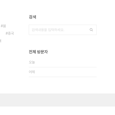
검색
붐
중국
대
전체 방문자
오늘
어제