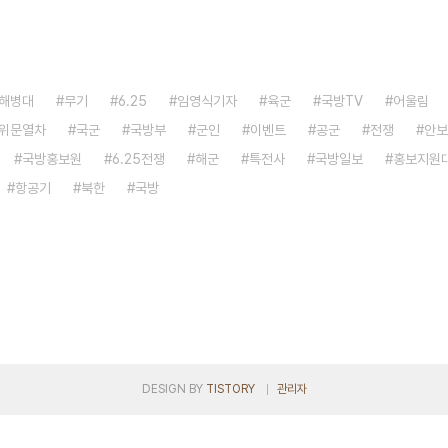
해병대
무기
6.25
임영식기자
육군
국방TV
어울림
위문열차
국군
국방부
군인
이벤트
공군
전쟁
안보
국방홍보원
6.25전쟁
해군
특전사
국방일보
홍보지원
항공기
북한
국방
DESIGN BY
TISTORY
관리자