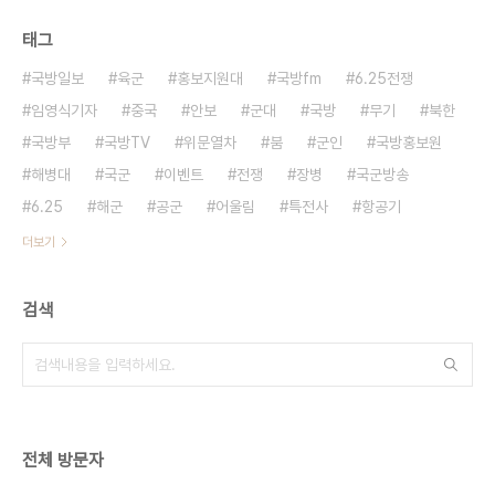
태그
국방일보
육군
홍보지원대
국방fm
6.25전쟁
임영식기자
중국
안보
군대
국방
무기
북한
국방부
국방TV
위문열차
붐
군인
국방홍보원
해병대
국군
이벤트
전쟁
장병
국군방송
6.25
해군
공군
어울림
특전사
항공기
더보기
검색
전체 방문자