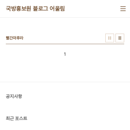
본문 바로가기
국방홍보원 블로그 어울림
빨간마후라
1
공지사항
최근 포스트