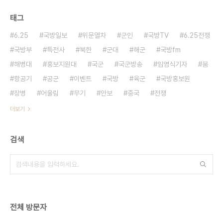
태그
6.25
국방일보
위문열차
군인
국방TV
6.25전쟁
국방부
특전사
북한
군대
해군
국방fm
해병대
홍보지원대
국군
국군방송
임영식기자
붐
항공기
공군
이벤트
국방
육군
국방홍보원
장병
어울림
무기
안보
중국
전쟁
더보기
검색
전체 방문자