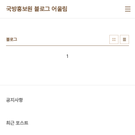
본문 바로가기
국방홍보원 블로그 어울림
블로그
1
공지사항
최근 포스트