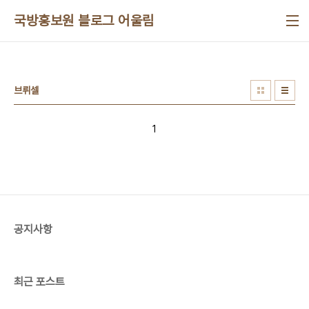
본문 바로가기
국방홍보원 블로그 어울림
브뤼셀
1
공지사항
최근 포스트