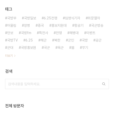
태그
국방부
국방일보
6.25전쟁
임영식기자
위문열차
어울림
장병
중국
홍보지원대
항공기
국군방송
안보
국방fm
특전사
전쟁
해병대
이벤트
국방TV
6.25
해군
북한
군인
국방
공군
군대
국방홍보원
국군
육군
붐
무기
더보기
검색
전체 방문자