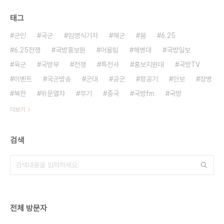
태그
군인
국군
임영식기자
해군
붐
6.25
6.25전쟁
국방홍보원
어울림
해병대
국방일보
육군
국방부
전쟁
특전사
홍보지원대
국방TV
이벤트
국군방송
군대
공군
항공기
안보
장병
북한
위문열차
무기
중국
국방fm
국방
더보기
검색
전체 방문자