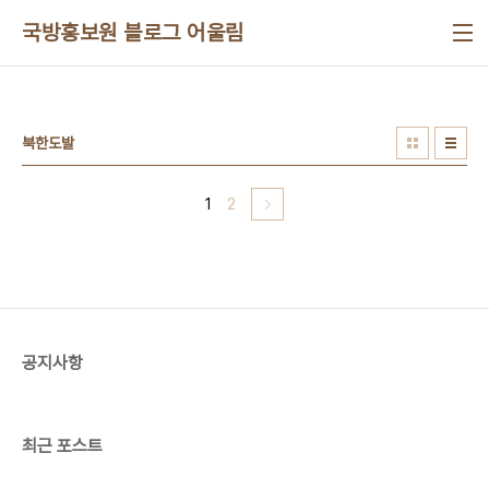
본문 바로가기
국방홍보원 블로그 어울림
북한도발
1
2
공지사항
최근 포스트