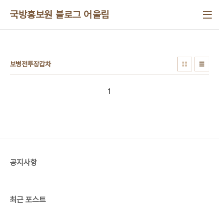
본문 바로가기
국방홍보원 블로그 어울림
보병전투장갑차
1
공지사항
최근 포스트