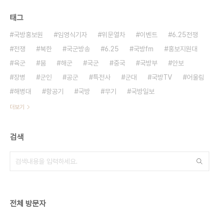
태그
국방홍보원
임영식기자
위문열차
이벤트
6.25전쟁
전쟁
북한
국군방송
6.25
국방fm
홍보지원대
육군
붐
해군
국군
중국
국방부
안보
장병
군인
공군
특전사
군대
국방TV
어울림
해병대
항공기
국방
무기
국방일보
더보기
검색
전체 방문자