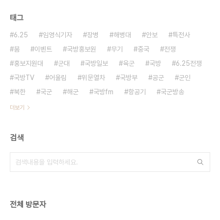
태그
6.25
임영식기자
장병
해병대
안보
특전사
붐
이벤트
국방홍보원
무기
중국
전쟁
홍보지원대
군대
국방일보
육군
국방
6.25전쟁
국방TV
어울림
위문열차
국방부
공군
군인
북한
국군
해군
국방fm
항공기
국군방송
더보기
검색
전체 방문자