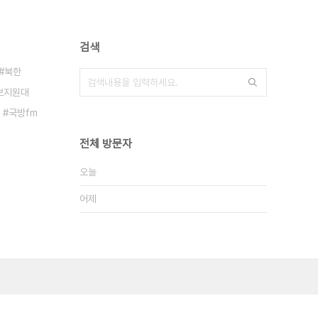
검색
북한
보지원대
국방fm
전체 방문자
오늘
어제