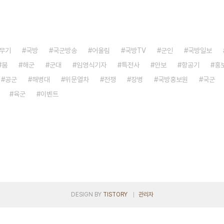
무기
국방
국군방송
어울림
국방TV
군인
국방일보
붐
해군
군대
임영식기자
특전사
안보
항공기
홍
공군
해병대
위문열차
전쟁
장병
국방홍보원
국군
육군
이벤트
DESIGN BY
TISTORY
관리자