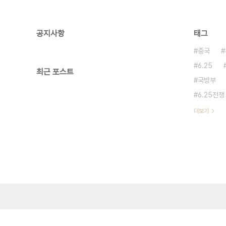
공지사항
태그
중국
6.25
최근 포스트
국방부
6.25전쟁
더보기