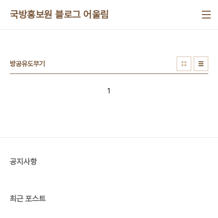
본문 바로가기
국방홍보원 블로그 어울림
방공유도무기
1
공지사항
최근 포스트