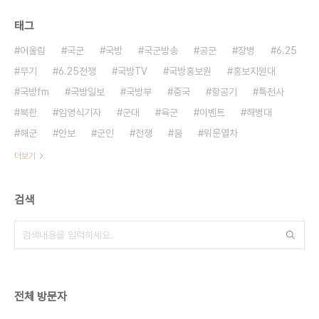
태그
어울림
국군
국방
국군방송
공군
장병
6.25
무기
6.25전쟁
국방TV
국방홍보원
홍보지원대
국방fm
국방일보
국방부
중국
항공기
특전사
북한
임영식기자
군대
육군
이벤트
해병대
해군
안보
군인
전쟁
붐
위문열차
더보기
검색
전체 방문자