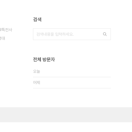
검색
특전사
병대
전체 방문자
오늘
어제