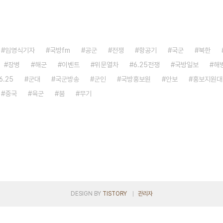
임영식기자
국방fm
공군
전쟁
항공기
국군
북한
장병
해군
이벤트
위문열차
6.25전쟁
국방일보
해
6.25
군대
국군방송
군인
국방홍보원
안보
홍보지원대
중국
육군
붐
무기
DESIGN BY
TISTORY
관리자