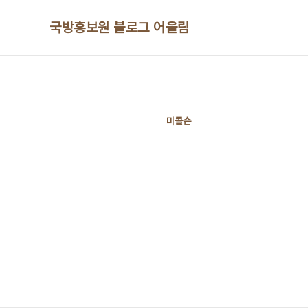
본문 바로가기
국방홍보원 블로그 어울림
미콜슨