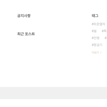
공지사항
태그
위문열차
붐
특
최근 포스트
전쟁
항공기
더보기