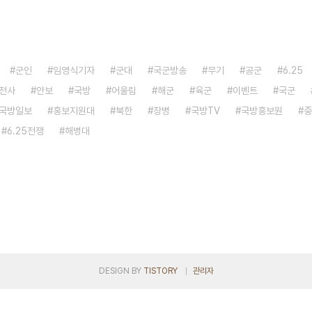
군인
임영식기자
군대
국군방송
무기
공군
6.25
전사
안보
국방
어울림
해군
육군
이벤트
국군
국방일보
홍보지원대
북한
장병
국방TV
국방홍보원
중
6.25전쟁
해병대
DESIGN BY
TISTORY
관리자