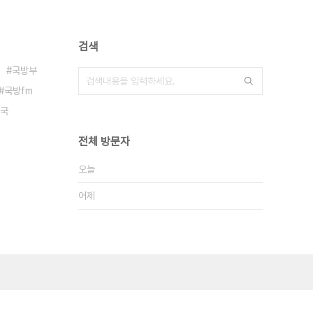
검색
국방부
국방fm
국
전체 방문자
오늘
어제