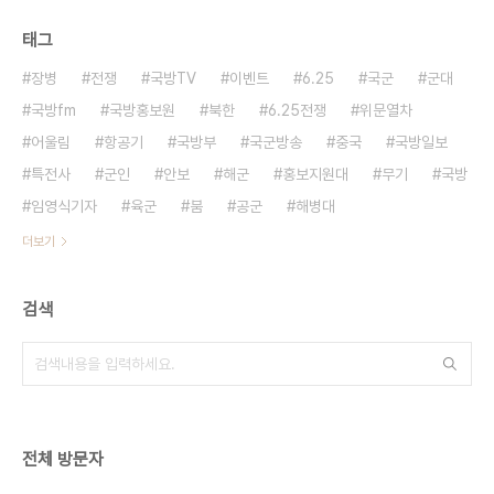
태그
장병
전쟁
국방TV
이벤트
6.25
국군
군대
국방fm
국방홍보원
북한
6.25전쟁
위문열차
어울림
항공기
국방부
국군방송
중국
국방일보
특전사
군인
안보
해군
홍보지원대
무기
국방
임영식기자
육군
붐
공군
해병대
더보기
검색
전체 방문자