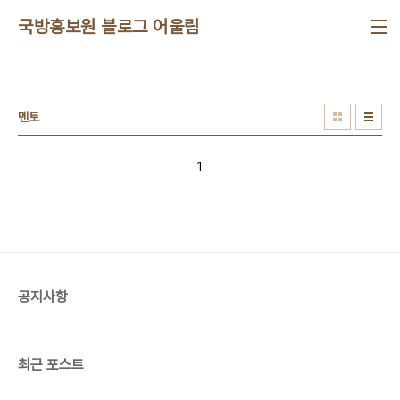
본문 바로가기
국방홍보원 블로그 어울림
멘토
1
공지사항
최근 포스트