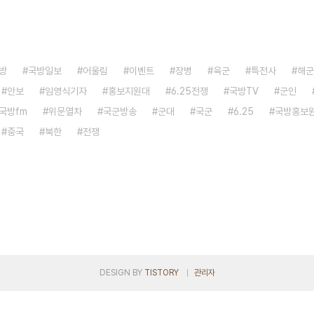
방
국방일보
어울림
이벤트
장병
육군
특전사
해군
안보
임영식기자
홍보지원대
6.25전쟁
국방TV
군인
국방fm
위문열차
국군방송
군대
국군
6.25
국방홍보
중국
북한
전쟁
DESIGN BY
TISTORY
관리자