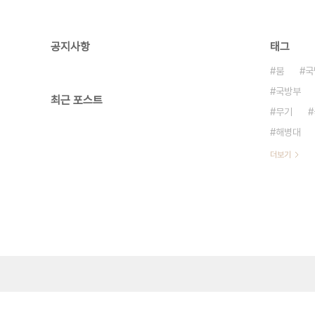
공지사항
태그
붐
국
국방부
최근 포스트
무기
해병대
더보기