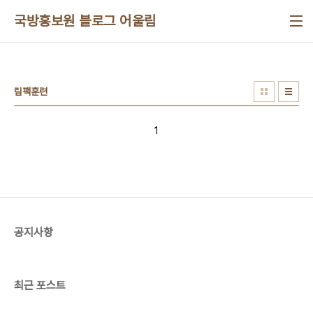
본문 바로가기
국방홍보원 블로그 어울림
림팩훈련
1
공지사항
최근 포스트