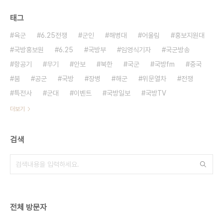
태그
육군
6.25전쟁
군인
해병대
어울림
홍보지원대
국방홍보원
6.25
국방부
임영식기자
국군방송
항공기
무기
안보
북한
국군
국방fm
중국
붐
공군
국방
장병
해군
위문열차
전쟁
특전사
군대
이벤트
국방일보
국방TV
더보기
검색
전체 방문자