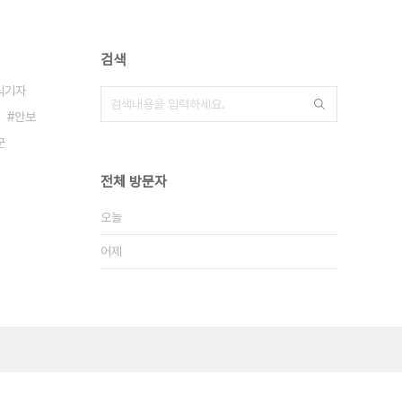
검색
식기자
안보
군
전체 방문자
오늘
어제