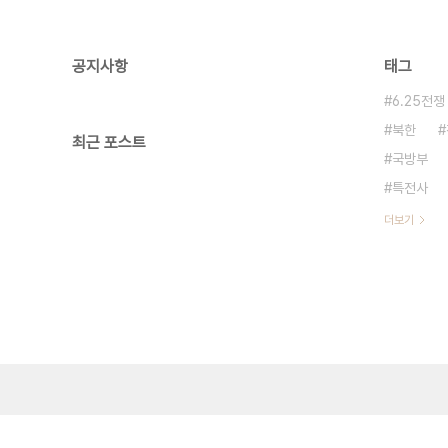
공지사항
태그
6.25전쟁
북한
최근 포스트
국방부
특전사
더보기