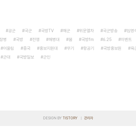
공군
국군
국방TV
해군
위문열차
국군방송
임영
장병
국방
전쟁
해병대
붐
국방fm
6.25
이벤트
어울림
중국
홍보지원대
무기
항공기
국방홍보원
육
군대
국방일보
군인
DESIGN BY
TISTORY
관리자