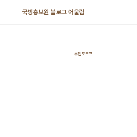
본문 바로가기
국방홍보원 블로그 어울림
루덴도르프