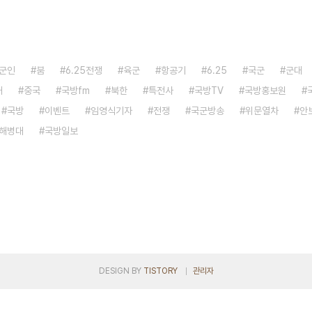
군인
붐
6.25전쟁
육군
항공기
6.25
국군
군대
대
중국
국방fm
북한
특전사
국방TV
국방홍보원
국방
이벤트
임영식기자
전쟁
국군방송
위문열차
안
해병대
국방일보
DESIGN BY
TISTORY
관리자