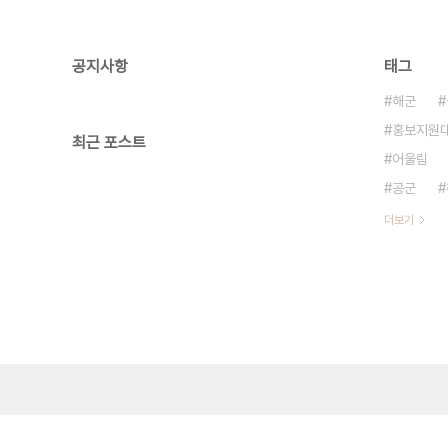
공지사항
태그
해군
홍보지원
최근 포스트
어울림
공군
더보기