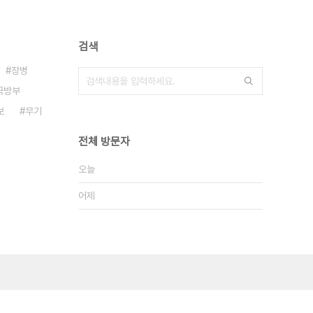
검색
장병
국방부
보
무기
전체 방문자
오늘
어제