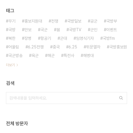
태그
무기
홍보지원대
전쟁
국방일보
공군
국방부
국방
안보
국군
붐
국방TV
군인
이벤트
북한
장병
항공기
군대
임영식기자
국방fm
어울림
6.25전쟁
중국
6.25
위문열차
국방홍보원
국군방송
육군
해군
특전사
해병대
더보기
검색
전체 방문자