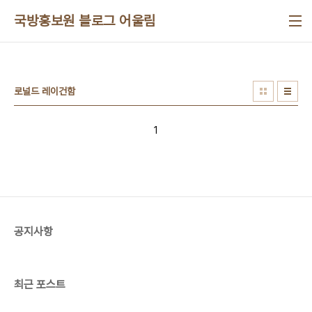
본문 바로가기
국방홍보원 블로그 어울림
로널드 레이건함
1
공지사항
최근 포스트