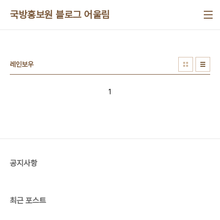
본문 바로가기
국방홍보원 블로그 어울림
레인보우
1
공지사항
최근 포스트