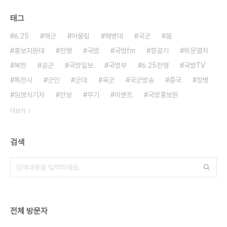
태그
6.25
해군
어울림
해병대
국군
붐
홍보지원대
전쟁
국방
국방fm
항공기
위문열차
북한
공군
국방일보
국방부
6.25전쟁
국방TV
특전사
군인
군대
육군
국군방송
중국
장병
임영식기자
안보
무기
이벤트
국방홍보원
더보기
검색
전체 방문자