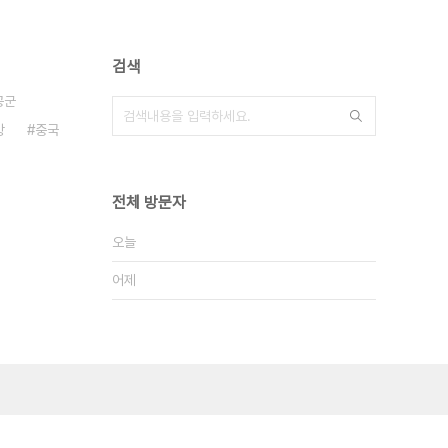
검색
공군
방
중국
전체 방문자
오늘
어제