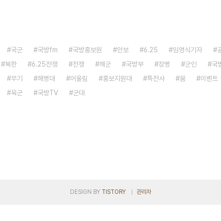
국군
국방fm
국방홍보원
안보
6.25
임영식기자
북한
6.25전쟁
전쟁
해군
국방부
장병
군인
국
무기
해병대
어울림
홍보지원대
특전사
붐
이벤트
육군
국방TV
군대
DESIGN BY
TISTORY
관리자