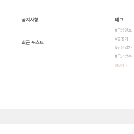
공지사항
태그
국방일보
항공기
최근 포스트
위문열차
국군방송
더보기