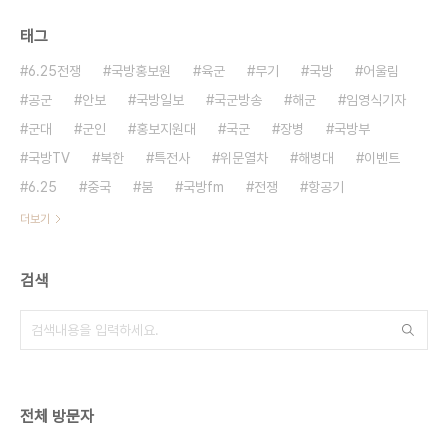
태그
6.25전쟁
국방홍보원
육군
무기
국방
어울림
공군
안보
국방일보
국군방송
해군
임영식기자
군대
군인
홍보지원대
국군
장병
국방부
국방TV
북한
특전사
위문열차
해병대
이벤트
6.25
중국
붐
국방fm
전쟁
항공기
더보기
검색
전체 방문자