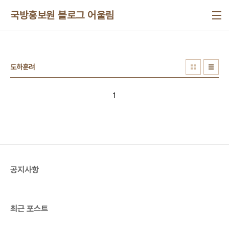
본문 바로가기
국방홍보원 블로그 어울림
도하훈려
1
공지사항
최근 포스트