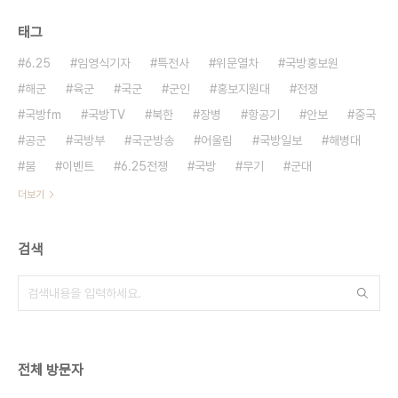
태그
6.25
임영식기자
특전사
위문열차
국방홍보원
해군
육군
국군
군인
홍보지원대
전쟁
국방fm
국방TV
북한
장병
항공기
안보
중국
공군
국방부
국군방송
어울림
국방일보
해병대
붐
이벤트
6.25전쟁
국방
무기
군대
더보기
검색
전체 방문자