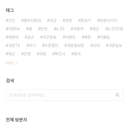
태그
군인
홍보지원대
국군
장병
항공기
임영식기자
국방fm
붐
안보
6.25
국방부
해군
6.25전쟁
해병대
공군
국군방송
이벤트
북한
어울림
국방TV
무기
위문열차
국방홍보원
군대
국방일보
육군
전쟁
국방
특전사
중국
더보기
검색
전체 방문자