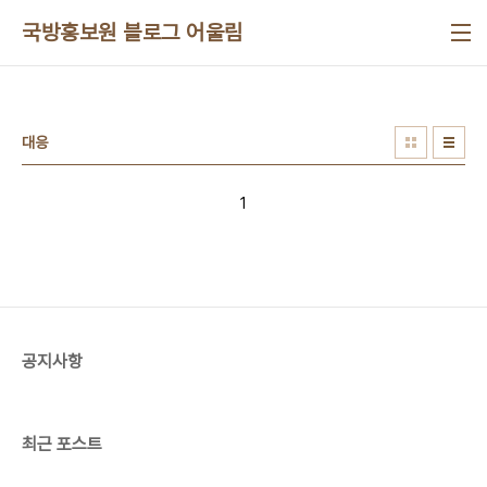
본문 바로가기
국방홍보원 블로그 어울림
대응
1
공지사항
최근 포스트