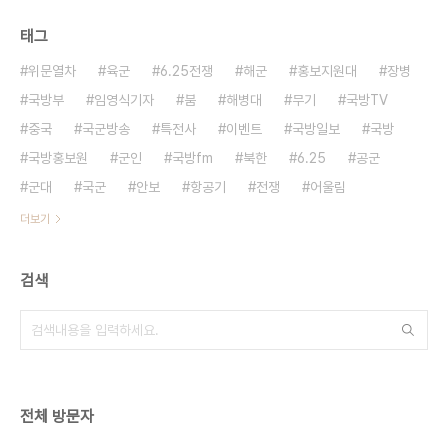
태그
위문열차
육군
6.25전쟁
해군
홍보지원대
장병
국방부
임영식기자
붐
해병대
무기
국방TV
중국
국군방송
특전사
이벤트
국방일보
국방
국방홍보원
군인
국방fm
북한
6.25
공군
군대
국군
안보
항공기
전쟁
어울림
더보기
검색
전체 방문자