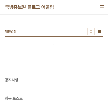
본문 바로가기
국방홍보원 블로그 어울림
대연병장
1
공지사항
최근 포스트