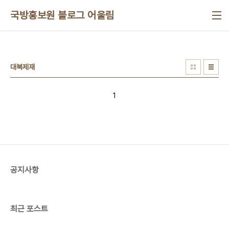
본문 바로가기
국방홍보원 블로그 어울림
대북제재
1
공지사항
최근 포스트