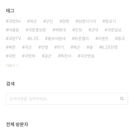
태그
국방fm
육군
군인
장병
임영식기자
항공기
어울림
국방홍보원
해병대
안보
군대
국방일보
국방TV
6.25
홍보지원대
위문열차
이벤트
중국
북한
국군
전쟁
무기
해군
붐
6.25전쟁
국방
국방부
공군
특전사
국군방송
더보기
검색
전체 방문자