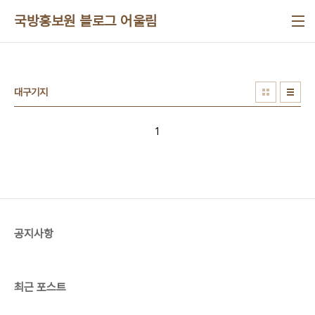
본문 바로가기
국방홍보원 블로그 어울림
대구기지
1
공지사항
최근 포스트