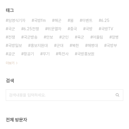
태그
임영식기자
국방fm
해군
붐
이벤트
6.25
국군
6.25전쟁
위문열차
중국
국방
국방TV
전쟁
국군방송
안보
군인
육군
어울림
장병
국방일보
홍보지원대
군대
북한
해병대
국방부
공군
항공기
무기
특전사
국방홍보원
더보기
검색
전체 방문자