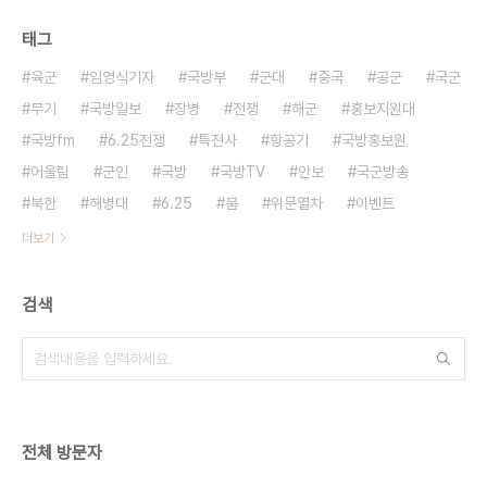
태그
육군
임영식기자
국방부
군대
중국
공군
국군
무기
국방일보
장병
전쟁
해군
홍보지원대
국방fm
6.25전쟁
특전사
항공기
국방홍보원
어울림
군인
국방
국방TV
안보
국군방송
북한
해병대
6.25
붐
위문열차
이벤트
더보기
검색
전체 방문자