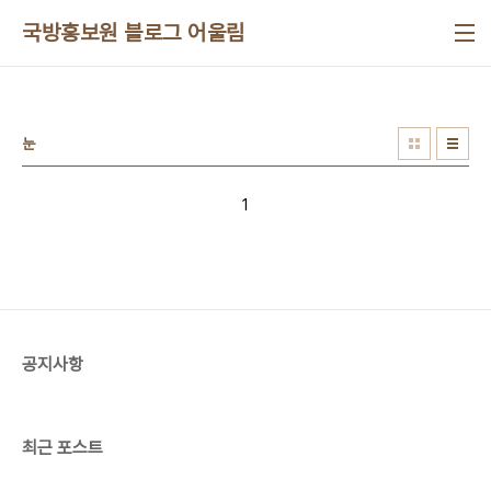
본문 바로가기
국방홍보원 블로그 어울림
눈
1
공지사항
최근 포스트