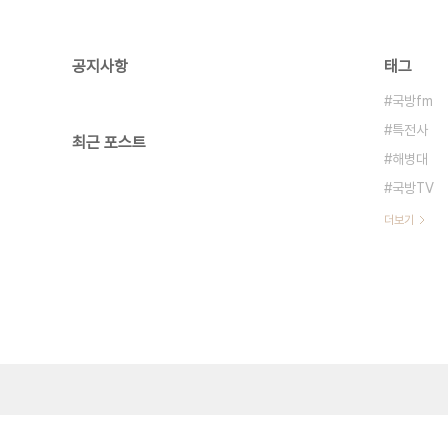
공지사항
태그
국방fm
특전사
최근 포스트
해병대
국방TV
더보기