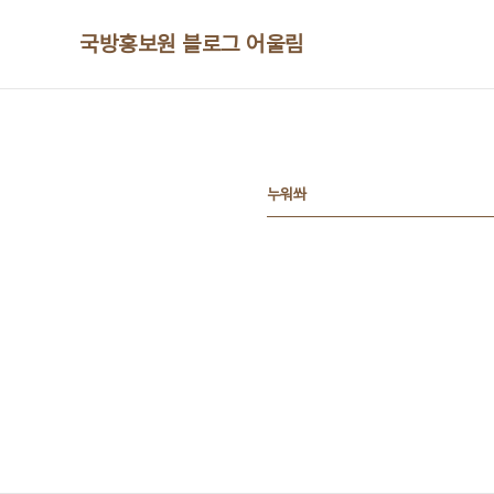
본문 바로가기
국방홍보원 블로그 어울림
누워쏴