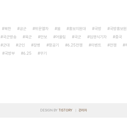
북한
공군
위문열차
붐
홍보지원대
국방
국방홍보원
국군방송
육군
안보
어울림
국군
임영식기자
중국
군대
군인
장병
항공기
6.25전쟁
이벤트
전쟁
국방부
6.25
무기
DESIGN BY
TISTORY
관리자