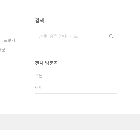
검색
국방일보
해군
전체 방문자
오늘
어제