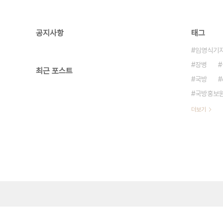
공지사항
태그
임영식기
장병
최근 포스트
국방
국방홍보
더보기