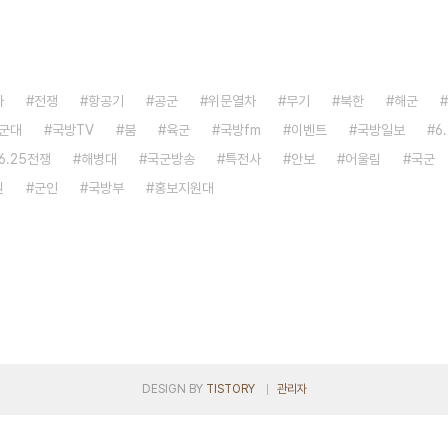
자
전쟁
항공기
공군
위문열차
무기
북한
해군
군대
국방TV
붐
육군
국방fm
이벤트
국방일보
6
6.25전쟁
해병대
국군방송
특전사
안보
어울림
국군
원
군인
국방부
홍보지원대
DESIGN BY
TISTORY
관리자