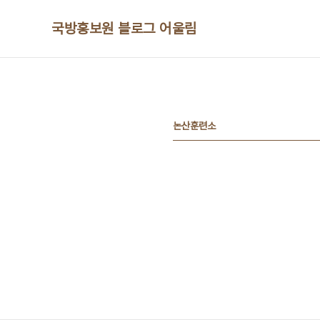
본문 바로가기
국방홍보원 블로그 어울림
논산훈련소