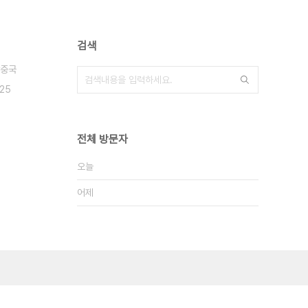
검색
중국
.25
전체 방문자
오늘
어제