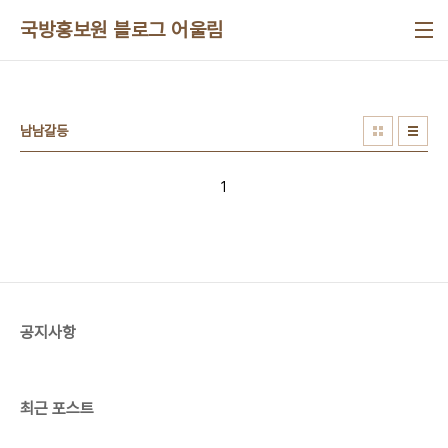
본문 바로가기
국방홍보원 블로그 어울림
남남갈등
1
공지사항
최근 포스트