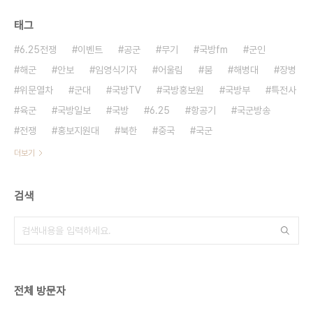
태그
6.25전쟁
이벤트
공군
무기
국방fm
군인
해군
안보
임영식기자
어울림
붐
해병대
장병
위문열차
군대
국방TV
국방홍보원
국방부
특전사
육군
국방일보
국방
6.25
항공기
국군방송
전쟁
홍보지원대
북한
중국
국군
더보기
검색
전체 방문자