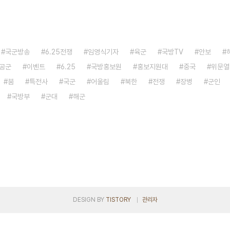
국군방송
6.25전쟁
임영식기자
육군
국방TV
안보
공군
이벤트
6.25
국방홍보원
홍보지원대
중국
위문열
붐
특전사
국군
어울림
북한
전쟁
장병
군인
국방부
군대
해군
DESIGN BY
TISTORY
관리자