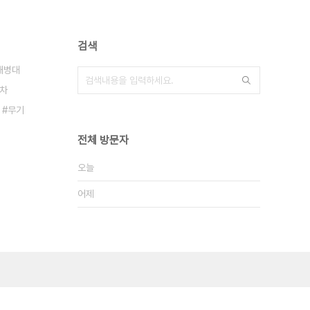
검색
해병대
차
무기
전체 방문자
오늘
어제