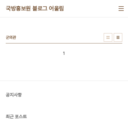
본문 바로가기
국방홍보원 블로그 어울림
군의관
1
공지사항
최근 포스트