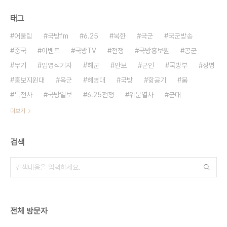
태그
어울림
국방fm
6.25
북한
국군
국군방송
중국
이벤트
국방TV
전쟁
국방홍보원
공군
무기
임영식기자
해군
안보
군인
국방부
장병
홍보지원대
육군
해병대
국방
항공기
붐
특전사
국방일보
6.25전쟁
위문열차
군대
더보기
검색
전체 방문자