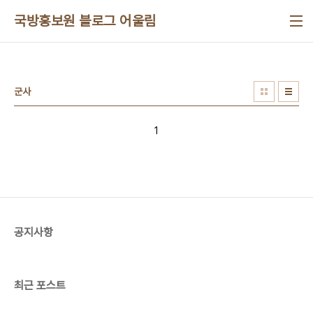
본문 바로가기
국방홍보원 블로그 어울림
군사
1
공지사항
최근 포스트