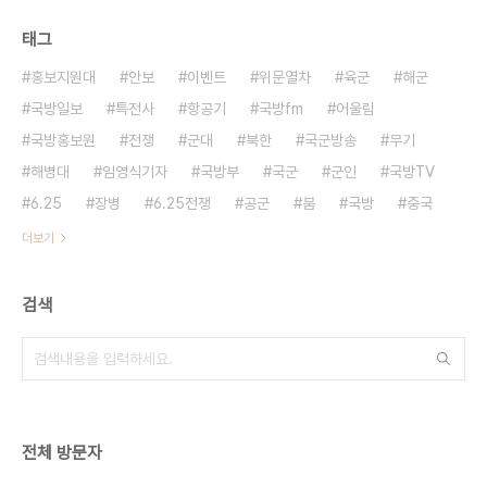
태그
홍보지원대
안보
이벤트
위문열차
육군
해군
국방일보
특전사
항공기
국방fm
어울림
국방홍보원
전쟁
군대
북한
국군방송
무기
해병대
임영식기자
국방부
국군
군인
국방TV
6.25
장병
6.25전쟁
공군
붐
국방
중국
더보기
검색
전체 방문자