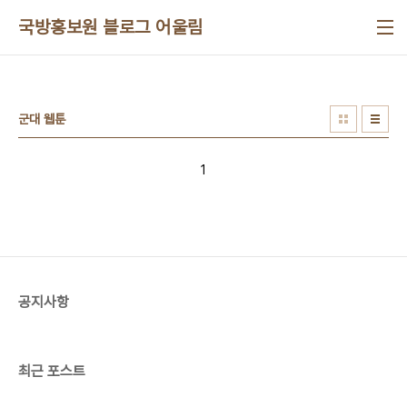
본문 바로가기
국방홍보원 블로그 어울림
군대 웹툰
1
공지사항
최근 포스트