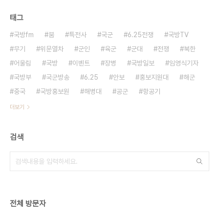
태그
국방fm
붐
특전사
국군
6.25전쟁
국방TV
무기
위문열차
군인
육군
군대
전쟁
북한
어울림
국방
이벤트
장병
국방일보
임영식기자
국방부
국군방송
6.25
안보
홍보지원대
해군
중국
국방홍보원
해병대
공군
항공기
더보기
검색
전체 방문자