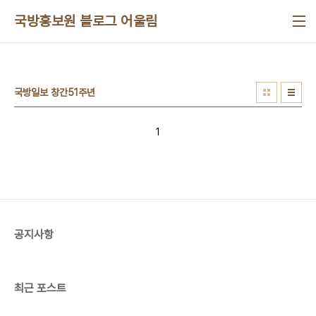
본문 바로가기
국방홍보원 블로그 어울림
국방일보 창간51주년
1
공지사항
최근 포스트