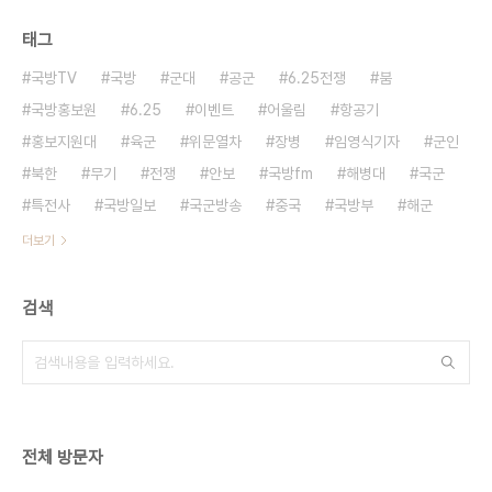
태그
국방TV
국방
군대
공군
6.25전쟁
붐
국방홍보원
6.25
이벤트
어울림
항공기
홍보지원대
육군
위문열차
장병
임영식기자
군인
북한
무기
전쟁
안보
국방fm
해병대
국군
특전사
국방일보
국군방송
중국
국방부
해군
더보기
검색
전체 방문자