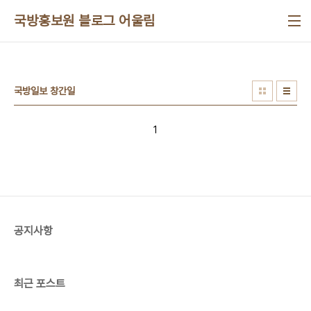
본문 바로가기
국방홍보원 블로그 어울림
국방일보 창간일
1
공지사항
최근 포스트