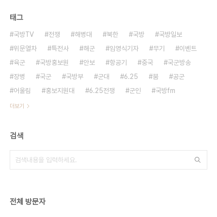
태그
국방TV
전쟁
해병대
북한
국방
국방일보
위문열차
특전사
해군
임영식기자
무기
이벤트
육군
국방홍보원
안보
항공기
중국
국군방송
장병
국군
국방부
군대
6.25
붐
공군
어울림
홍보지원대
6.25전쟁
군인
국방fm
더보기
검색
전체 방문자