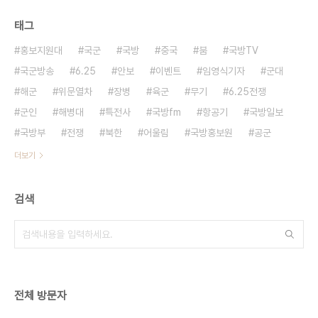
태그
홍보지원대
국군
국방
중국
붐
국방TV
국군방송
6.25
안보
이벤트
임영식기자
군대
해군
위문열차
장병
육군
무기
6.25전쟁
군인
해병대
특전사
국방fm
항공기
국방일보
국방부
전쟁
북한
어울림
국방홍보원
공군
더보기
검색
전체 방문자