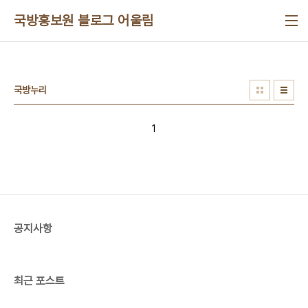
본문 바로가기
국방홍보원 블로그 어울림
국방누리
1
공지사항
최근 포스트