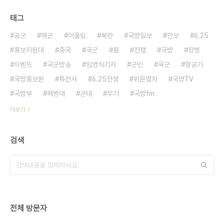
태그
공군
해군
어울림
북한
국방일보
안보
6.25
홍보지원대
중국
국군
붐
전쟁
국방
장병
이벤트
국군방송
임영식기자
군인
육군
항공기
국방홍보원
특전사
6.25전쟁
위문열차
국방TV
국방부
해병대
군대
무기
국방fm
더보기
검색
전체 방문자