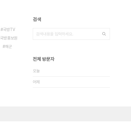
검색
국방TV
국방홍보원
해군
전체 방문자
오늘
어제