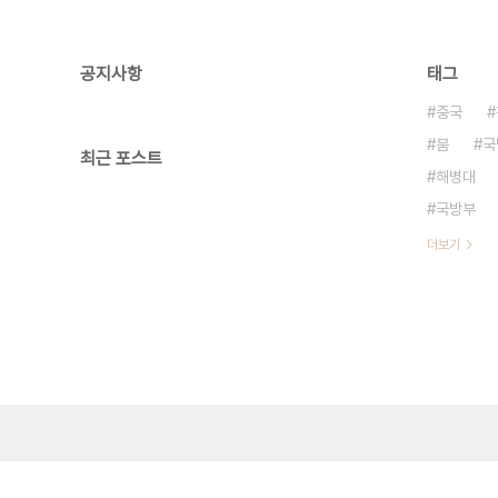
공지사항
태그
중국
붐
국
최근 포스트
해병대
국방부
더보기