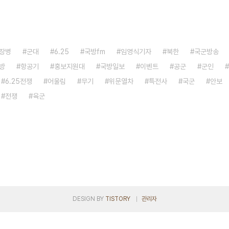
장병
군대
6.25
국방fm
임영식기자
북한
국군방송
방
항공기
홍보지원대
국방일보
이벤트
공군
군인
6.25전쟁
어울림
무기
위문열차
특전사
국군
안보
전쟁
육군
DESIGN BY
TISTORY
관리자