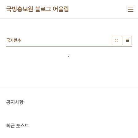
본문 바로가기
국방홍보원 블로그 어울림
국가원수
1
공지사항
최근 포스트