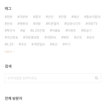
태그
장병
국방부
중국
군인
전쟁
해군
홍보지원대
안보
해병대
국방
위문열차
임영식기자
국방TV
특전사
붐
6.25전쟁
어울림
이벤트
항공기
국군방송
국방홍보원
국방fm
북한
군대
공군
6.25
국군
국방일보
육군
무기
더보기
검색
전체 방문자