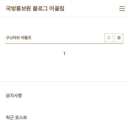
본문 바로가기
국방홍보원 블로그 어울림
구스타브 아돌프
1
공지사항
최근 포스트