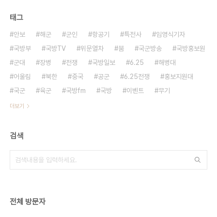
태그
안보
해군
군인
항공기
특전사
임영식기자
국방부
국방TV
위문열차
붐
국군방송
국방홍보원
군대
장병
전쟁
국방일보
6.25
해병대
어울림
북한
중국
공군
6.25전쟁
홍보지원대
국군
육군
국방fm
국방
이벤트
무기
더보기
검색
전체 방문자