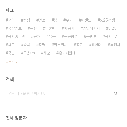
태그
군인
전쟁
안보
붐
무기
이벤트
6.25전쟁
국방일보
북한
어울림
항공기
임영식기자
6.25
국방홍보원
군대
육군
국군방송
국방부
국방TV
국군
중국
장병
위문열차
공군
해병대
특전사
국방
국방fm
해군
홍보지원대
더보기
검색
전체 방문자