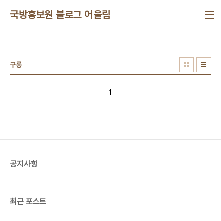
본문 바로가기
국방홍보원 블로그 어울림
구룡
1
공지사항
최근 포스트