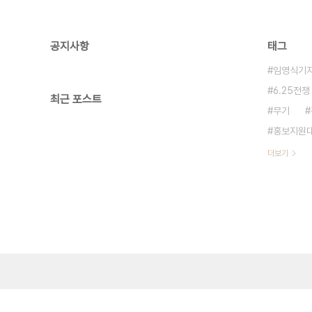
공지사항
태그
임영식기
6.25전쟁
최근 포스트
무기
홍보지원
더보기