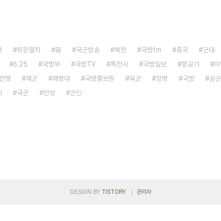
자
위문열차
붐
국군방송
북한
국방fm
중국
군대
6.25
국방부
국방TV
특전사
국방일보
항공기
이
전쟁
해군
해병대
국방홍보원
육군
장병
국방
공군
대
국군
안보
군인
DESIGN BY
TISTORY
관리자