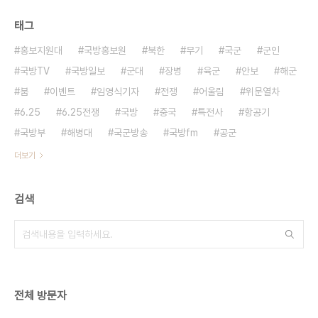
태그
홍보지원대
국방홍보원
북한
무기
국군
군인
국방TV
국방일보
군대
장병
육군
안보
해군
붐
이벤트
임영식기자
전쟁
어울림
위문열차
6.25
6.25전쟁
국방
중국
특전사
항공기
국방부
해병대
국군방송
국방fm
공군
더보기
검색
전체 방문자