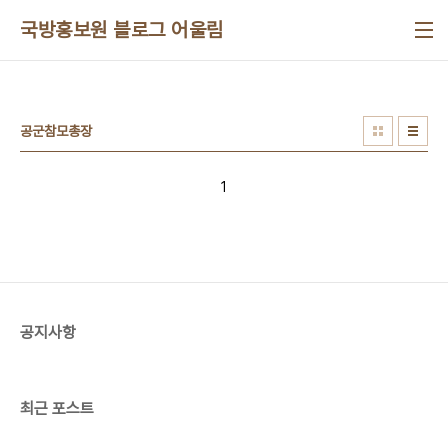
본문 바로가기
국방홍보원 블로그 어울림
공군참모총장
1
공지사항
최근 포스트